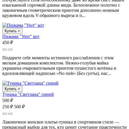
изысканной сорочкой длины миди. Белоснежное полотно с
лаконичным геометрическим принтом дополнено нежным
кружевом вдоль V-образного выреза и п...
Купить
+
Пижама "Уют" кот
450 ₽
Подарите себе моменты истинного расслабления с этим
милым домашним комплектом. Нежно-голубая майка
украшена очаровательным принтом пушистого котёнка и
вдохновляющей надписью «No rush» (Без суеты), нас...
Купить
+
Туника "Светлана" синий
500 ₽
250 ₽
500 ₽
Лаконичное женское платье-туника в спортивном стиле —
прекрасный выбор для тех, кто ценит сочетание практичности