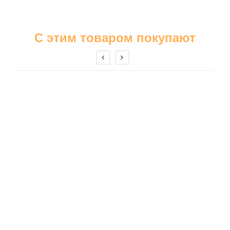
С этим товаром покупают
Бриджи
Шорты
Ночные сорочки
Пижамы
Платья
Сарафаны
Туники
Футболки
Халаты
Спортивные костюмы
Домашние костюмы
Свитшоты и толстовки
Брюки
Майки