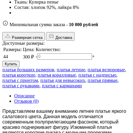
Ткань:
Кулирка пенье
Состав:
хлопок 92%, лайкра 8%
Минимальная сумма заказа -
10 000 рублей
Размерная сетка
Доставка
Доступные размеры:
Размеры:
Цена:
Количество:
-
+
44
300 ₽
Купить
платья больших размеров
,
платья летние
,
платья велюровые
,
платья короткие
,
платья коралловые
,
платья с надписью
,
платья с принтом
,
платья для невысоких
,
платья прямые
,
платья с рукавами
,
платья с карманами
Описание
Отзывов (0)
Представляем вашему вниманию летнее платье яркого
салатового цвета. Данная модель отличается
современным полуприлегающим фасоном, который
красиво подчеркивает фигуру. Изюминкой платья
являются короткие рукава с модными прорезями.